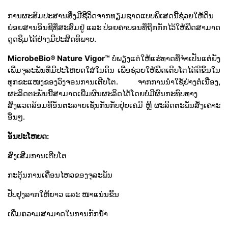
ການຜະສົມປະສານສິ່ງມີຊີວິດຈາກທຽມຊາດແບບພິເສດນີ້ຊ່ວຍໃຫ້ດິນ
ຍ່ອຍສານອິນຊີທີ່ສະສົມຢູ່ ແລະ ປ່ອຍຄາບອນທີ່ຖືກກັກໄວ້ໃຫ້ພືດສາມາດ
ດູດຊຶມໄດ້ຢ່າງມີປະສິດທິພາບ.
MicrobeBio® Nature Vigor™
ບໍ່ພຽງແຕ່ໃຫ້ແຮ່ທາດທີ່ຈໍາເປັນແຕ່ຍັງ
ເພີ່ມຈຸລະພັນທີ່ມີປະໂຫຍດໃສ່ໃນດິນ ເພື່ອຊ່ວຍໃຫ້ພືດເຕີບໂຕໄດ້ດີຂຶ້ນໃນ
ທຸກຂະແໜງຂອງວົງຈອນການເຕີບໂຕ. ຈາກການນໍາໃຊ້ຢ່າງຕໍ່ເນື່ອງ,
ຜະລິດຕະພັນນີ້ສາມາດເພີ່ມຜົນຜະລິດໄດ້ໂດຍບໍ່ມີຜົນກະທົບທາງ
ສິ່ງແວດລ້ອມທີ່ອັນຕະລາຍເຊັ່ນກັນກັບປຸ່ຍເຄມີ ຫຼື ຜະລິດຕະພັນສັງເຄາະ
ອື່ນໆ.
ອັນປະໂຫຍດ:
ສົ່ງເສີມການເຕີບໂຕ
ກະຕຸ້ນການເຄື່ອນໄຫວຂອງຈຸລະພັນ
ປັບປຸງລາກໃຫ້ຍາວ ແລະ ໜາແນ່ນຂຶ້ນ
ເພີ່ມຄວາມສາມາດໃນການກັກນໍ້າ