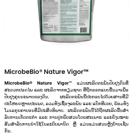
MicrobeBio® Nature Vigor™
MicrobeBio® Nature Vigor™
ແມ່ນຜະລິດຕະພັນປັບປຸງດິນທີ່
ສະດວກປອດໄພ ແລະ ຜະລິດຈາກທຽມຊາດ ທີ່ຖືກອອກແບບຂື້ນມາເພື່ອ
ປັບປຸງຄຸນນະພາບຂອງດິນ. ຜະລິດຕະພັນນີ້ປະກອບໄປດ້ວຍສານທີ່ມີ
ປະໂຫຍດຫຼາຍປະເພດ, ລວມທັງເຊື້ອຈຸລະພັນ ແລະ ແບັກທີເຣຍ, ພ້ອມທັງ
ໂມເລກຸນຄາບອນທີ່ມີປະສິດທິພາບ. ຜະລິດຕະພັນນີ້ໄດ້ຖືກຜະລິດຂື້ນສໍາ
ລັບການເກັດຕະກໍາ ແລະ ການປູກພືດສວນໂດຍສະເພາະ ແລະຍັງເໝາະ
ສົມສໍາລັບການນໍາໃຊ້ໃນລະບົບພານິດ ຫຼື ແມ່ນແມ່ນສວນຫຼັງບ້ານເຊັ່ນ
ກັນ.